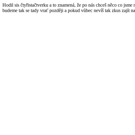
Hodil sis čtyřistačtverku a to znamená, že po nás chceš něco co jsme
budeme tak se tady vrať později a pokud vůbec nevíš tak zkus zajít n