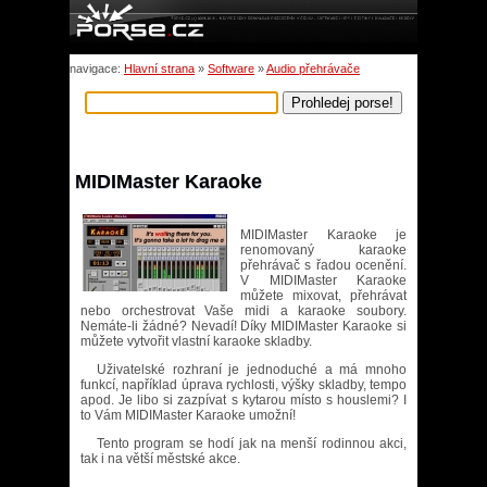
navigace:
Hlavní strana
»
Software
»
Audio přehrávače
MIDIMaster Karaoke
MIDIMaster Karaoke je
renomovaný karaoke
přehrávač s řadou ocenění.
V MIDIMaster Karaoke
můžete mixovat, přehrávat
nebo orchestrovat Vaše midi a karaoke soubory.
Nemáte-li žádné? Nevadí! Díky MIDIMaster Karaoke si
můžete vytvořit vlastní karaoke skladby.
Uživatelské rozhraní je jednoduché a má mnoho
funkcí, například úprava rychlosti, výšky skladby, tempo
apod. Je libo si zazpívat s kytarou místo s houslemi? I
to Vám MIDIMaster Karaoke umožní!
Tento program se hodí jak na menší rodinnou akci,
tak i na větší městské akce.