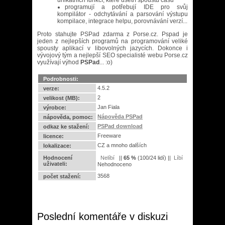
unikátních funkcí, které ušetří spoustu času
programují a potřebují IDE pro svůj
kompilátor - odchytávání a parsování výstupu
kompilace, integrace helpu, porovnávání verzí...
Proto stahujte PSPad zdarma z Porse.cz.
Pspad je
jeden z nejlepších programů na programování veliké
spousty aplikací v libovolných jazycích. Dokonce i
vývojový tým a nejlepší SEO specialisté webu Porse.cz
využívají výhod
PSPad
... :o)
Podrobnosti:
4.5.2
verze:
2
velikost (MB):
Jan Fiala
výrobce:
Nápověda PSPad
nápověda, pomoc:
PSPad download
odkaz ke stažení:
Freeware
licence:
CZ a mnoho dalších
lokalizace:
Hodnocení
||
65
%
(
100
/
24 lidí
) ||
uživateli:
Nehodnoceno
3568
počet stažení:
Poslední komentáře v diskuzi