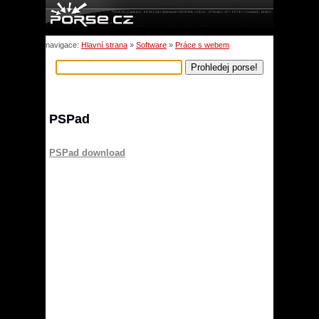
navigace:
Hlavní strana
»
Software
»
Práce s webem
PSPad
PSPad download