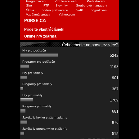
Programování
Prohlížeče webu
Přetaktování
Sítě
FTP
Slovníky
Souborové managery
Škola
Video přehrávače
VoIP
Vypalování
Vzdálená správa
Yahoo.com
PORSE.CZ:
Přidejte vlastní článek!
Online hry zdarma
Čeho chcete na porse.cz více?
5242
1168
901
387
1769
681
976
515