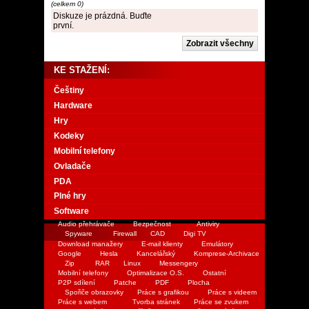
(celkem 0)
Diskuze je prázdná. Buďte
první.
KE STAŽENÍ:
Češtiny
Hardware
Hry
Kodeky
Mobilní telefony
Ovladače
PDA
Plné hry
Software
Audio přehrávače
Bezpečnost
Antiviry
Spyware
Firewall
CAD
Digi TV
Download manažery
E-mail klienty
Emulátory
Google
Hesla
Kancelářský
Komprese-Archivace
Zip
RAR
Linux
Messengery
Mobilní telefony
Optimalizace O.S.
Ostatní
P2P sdílení
Patche
PDF
Plocha
Spořiče obrazovky
Práce s grafikou
Práce s videem
Práce s webem
Tvorba stránek
Práce se zvukem