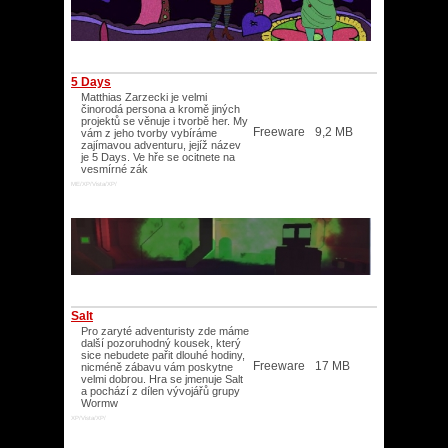
5 Days
Matthias Zarzecki je velmi
činorodá persona a kromě jiných
projektů se věnuje i tvorbě her. My
Freeware
9,2 MB
vám z jeho tvorby vybíráme
zajímavou adventuru, jejíž název
je 5 Days. Ve hře se ocitnete na
vesmírné zák
ME/XP/Vista/XP/
Salt
Pro zaryté adventuristy zde máme
další pozoruhodný kousek, který
sice nebudete pařit dlouhé hodiny,
Freeware
17 MB
nicméně zábavu vám poskytne
velmi dobrou. Hra se jmenuje Salt
a pochází z dílen vývojářů grupy
Wormw
XP/Vista/XP/