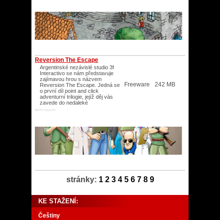
Reversion The Escape
Argentinské nezávislé studio 3f
Interactivo se nám představuje
zajímavou hrou s názvem
Freeware
242 MB
Reversion The Escape. Jedná se
o první díl point and click
adventurní trilogie, jejíž děj vás
zavede do nedaleké
98/XP/Vista/XP/
stránky:
1
2
3
4
5
6
7
8
9
KE STAŽENÍ:
Češtiny