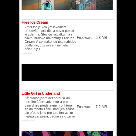
Free Ice Cream
Zmrzlina je velkým lákadlem
především pro děti a navíc pokud
je zdarma. Stejnou nabídku má i
Freeware
5,8 MB
hlavní hrdinka adventury Free Ice
Cream. A tak nakonec této nabídce
podlehne, což ovšem neměla
dělat. Zlý z
ME/XP/Vista/XP/
Little Girl in Underland
Již dlouho jsem nezabrousil do
herního žánru adventur a proto
vám dnes představím hru, která
Freeware
7,2 MB
se do tohoto žánru hodí jen zčásti,
ale přesto je to pro tuto hru asi to
nejlepí zařazení. Jedná se o zajím
98/ME/2000/XP/