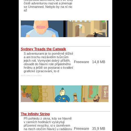
čistě adventurou nazvat a jmenuje
se Unmanned. Nebylo by na ní nic
až
Sydney Treads the Catwalk
S adventurami je to poměrně těžké
a ani trochu nezávidím tvůrcům
jejich roli. Vymyslet dobrý příběh,
Freeware
14,8 MB
obsadit do hlavní role přijatelného
hrdinu a ještě se postarat o kvalitní
grafické zpracování, to d
98/ME/2000/XP/Vista/2003/
The Infinity String
Při pohledu z okna, kdy se hlavně
v ranních hodinách vyskytují
přízemní mrazíky, si s úsměvem
Freeware
35,9 MB
na rtech otočím hlavicí u radiátoru