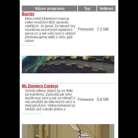
Název programu
Typ
Velikost
Barrier
Mezi volně šiřitelnými hrami je
velké množství těch opravdu
zdařilých. Je jasné, že takové hry
Freeware
7,1 MB
neuniknou pozornosti redaktorů
porse.cz a tak vám nyní s radostí
představujeme další z nich, jejíž
název
ME/XP/Vista/XP/
Mr. Dangers Contest
Vyhrát miliony dolarů by se líbilo
asi každému. Způsobů jak toho
docílit moc není a tak se někteří z
Freeware
5,6 MB
nás pouštějí do bláznivých akcí a
dobrodružství. Vidina bohatství je
silnější než cokoliv jiného a
ME/2000/XP/Vista/2003/