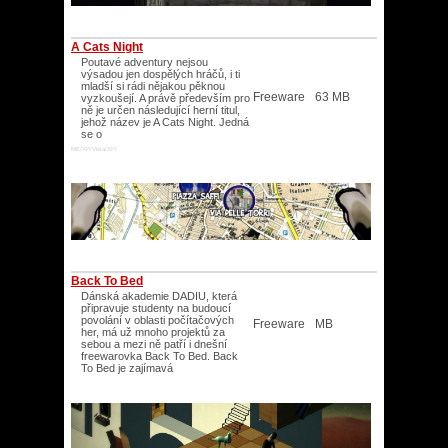
A Cats Night
Poutavé adventury nejsou
výsadou jen dospělých hráčů, i ti
mladší si rádi nějakou pěknou
Freeware
63 MB
vyzkoušejí. A právě především pro
ně je určen následující herní titul,
jehož název je A Cats Night. Jedná
se o
ME/XP/Vista/XP/
Back To Bed
Dánská akademie DADIU, která
připravuje studenty na budoucí
povolání v oblasti počítačových
Freeware
MB
her, má už mnoho projektů za
sebou a mezi ně patří i dnešní
freewarovka Back To Bed. Back
To Bed je zajímavá