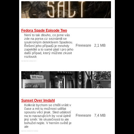
Fedora Spade Episode Two
Není to tak dlouho, co jsme vás
zde na porse.cz seznámili se
soukromým detektivem Spadeou.
Freeware
2,1 MB
Řešení jeho případů je mnohdy
zapeklité a to samé platí i pro jeho
další případ, který můžete zkusit
rozlousk
95/98/ME/2000/XP/
Sunset Over Imdahl
Kolikrát bychom se chtěli vrátit v
čase a mít tu možnost udělat
spoustu věcí jinak. Sled událostí
Freeware
7,4 MB
na to navazujících by vzal úplně
jiný směr. Ve skutečnosti to ale
bohužel nejde. V herním světě je
ale
98/ME/2000/XP/2003/