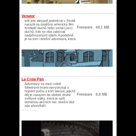
Venator
istě jste alespoň jedenkrát v životě
narazili na úspěšný americký film
Freeware
46,1 MB
Krotitelé duchů nebo seriál Lovci
duchů, kde se oba zabývají
nadpřirozenými silami. A podobně
je na tom i dnešní adventura, která
La Croix Pan
Adventury se mezi volně
šiřitelnými hrami nevyskytují v
hojném počtu a kort takové, jejichž
Freeware
8,8 MB
děj je zasazen do období druhé
světové války, která je spíš
doménou akčních her. dnešní titul
nás přesvědčí
ME/2000/XP/Vista/