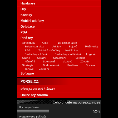
Hardware
Hry
Kodeky
Mobilní telefony
Ovladače
PDA
Plné hry
Adventura
Akce
1st person akce
3rd person akce
Arkády
Bojové
Plošinovky
RPG
Taktické akční hry
Holčičí hry
Barbie hry a líčení
Barbie hry a oblékání
Logické
Online
Ostatní
Simulátory
Letecké
Námořní
Sportovní
Vlakové
Závodní
Strategie
Budovatelské
Realtime
Sociální
Tahové
Závodní
Software
PORSE.CZ:
Přidejte vlastní článek!
Online hry zdarma
Čeho chcete na porse.cz více?
5242