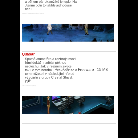
a během pár okamžiků je teplo. Na
Jižním pólu to takhle jednoduše
nefu
98/ME/2000/XP/Vista/2003/
Quasar
Špatná atmosféra a rozbroje mezi
lidmi dokáží nadělat pěknou
neplechu. Jak v reálném životě,
Freeware
15 MB
tak i v tom herním. Přesvědčit se o
tom můžete i v následující hře od
vývojářů z grupy Crystal Shard,
jejíž
ME/XP/Vista/XP/