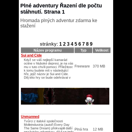
Plné adventury Řazení dle počtu
stáhnutí. Strana 1
Hromada plných adventur zdarma ke
stažení
stránky:
1
2
3
4
5
6
7
8
9
Název programu
Typ
Velikost
Sui and Cide
Když se váš nejlepší kamarád
ocitne v hluboké depresi, je na vás
Freeware
370 MB
mu v tuto chvíli pomoci. Příležitost
k tomu budete mít v následující
hře, jejíž název je Sui and Cide.
Děj této hry se bude odehrávat v
Unmanned
Tvůrci z italské společnosti
Molleindustria (autoři Every Day
The Same Dream) překvapili další
Plná hra
12 MB
nezávislou adventuru, dá-li se tedy