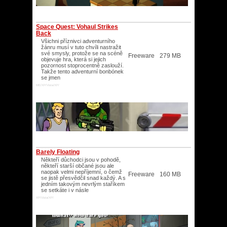
Space Quest: Vohaul Strikes
Back
Všichni příznivci adventurního
žánru musí v tuto chvíli nastražit
své smysly, protože se na scéně
Freeware
279 MB
objevuje hra, která si jejich
pozornost stoprocentně zaslouží.
Takže tento adventurní bonbónek
se jmen
ME/XP/Vista/XP/
Barely Floating
Někteří důchodci jsou v pohodě,
někteří starší občané jsou ale
naopak velmi nepříjemní, o čemž
Freeware
160 MB
se jistě přesvědčil snad každý. A s
jedním takovým nevrlým staříkem
se setkáte i v násle
XP/Vista/XP/