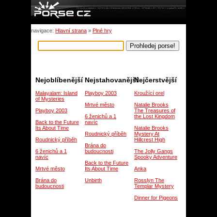
navigace:
Hlavní strana
»
Plné hry
Nejoblíbenější
Nejstahovanější
Nejčerstvější
Malayalam: Island
Playboy 2003
Kroužící orel
of Mysteries
Mrtvé město
Natalie Brooks
Playboy 2003
The Treasures of
6 ženichů a 1
the Lost Kingdom
Back to the Future
navíc
Its About Time
Natalie Brooks
Roudnický příběh
Mystery At
Roudnický příběh
Hillcrest High
Brána do
6 ženichů a 1
budoucnosti
The Jolly Gangs
navíc
Spooky Adventure
Back to the Future
Mrtvé město
Its About Time
Anka
Brána do
Unbirth
Rosslyn The
budoucnosti
Templar Mystery
Dinner for Pigeons