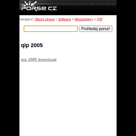
navigace:
Hlavní strana
»
Software
»
Messengery
»
QIP
qip 2005
qip 2005 download