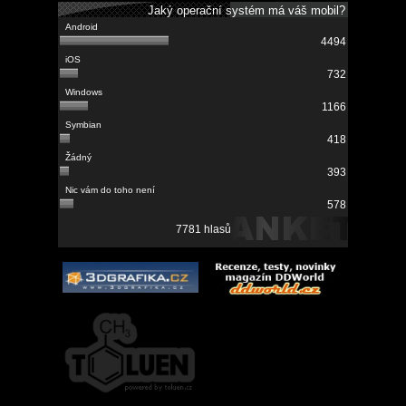
Jaký operační systém má váš mobil?
4494
732
1166
418
393
578
7781 hlasů