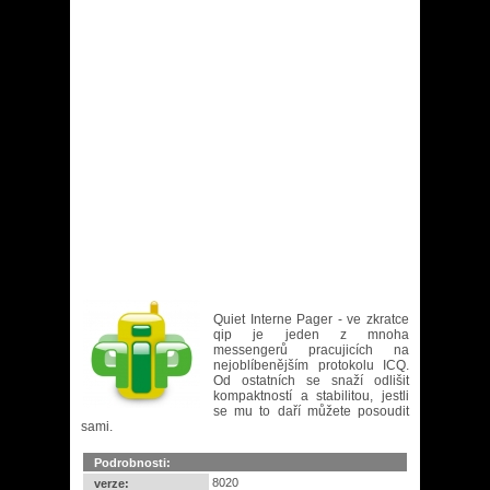
Quiet Interne Pager - ve zkratce
qip je jeden z mnoha
messengerů pracujicích na
nejoblíbenějším protokolu ICQ.
Od ostatních se snaží odlišit
kompaktností a stabilitou, jestli
se mu to daří můžete posoudit
sami.
Podrobnosti:
8020
verze: