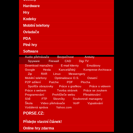
Hardware
Hry
Kodeky
Mobilní telefony
Ovladače
PDA
Plné hry
Software
Audio přehrávače
Bezpečnost
Antiviry
Spyware
Firewall
CAD
Digi TV
Download manažery
E-mail klienty
Emulátory
Google
Hesla
Kancelářský
Komprese-Archivace
Zip
RAR
Linux
Messengery
Mobilní telefony
Optimalizace O.S.
Ostatní
P2P sdílení
Patche
PDF
Plocha
Spořiče obrazovky
Práce s grafikou
Práce s videem
Práce s webem
Tvorba stránek
Práce se zvukem
Programování
Prohlížeče webu
Přetaktování
Sítě
FTP
Slovníky
Souborové managery
Škola
Video přehrávače
VoIP
Vypalování
Vzdálená správa
Yahoo.com
PORSE.CZ:
Přidejte vlastní článek!
Online hry zdarma