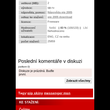
2
velikost (MB):
qip.ru
výrobce:
Nápověda qip 2005
nápověda, pomoc:
qip 2005 download
odkaz ke stažení:
Freeware
licence:
Hodnocení
||
83
%
(
100
/
133
) ||
uživateli:
Nehodnoceno
ENG, CZ na webu
lokalizace:
25859
počet stažení:
Poslední komentáře v diskuzi
(celkem 0)
Diskuze je prázdná. Buďte
první.
Tagy:
qip skiny
messenger msn
KE STAŽENÍ:
Češtiny