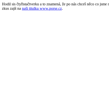
Hodil sis čtyřistačtverku a to znamená, že po nás chceš něco co jsm
zkus zajít na
naši titulku www.porse.cz
.