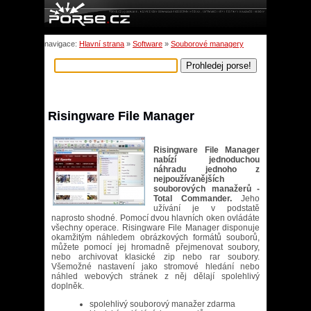
navigace:
Hlavní strana
»
Software
»
Souborové managery
Risingware File Manager
Risingware File Manager
nabízí jednoduchou
náhradu jednoho z
nejpoužívanějších
souborových manažerů -
Total Commander.
Jeho
užívání je v podstatě
naprosto shodné. Pomocí dvou hlavních oken ovládáte
všechny operace. Risingware File Manager disponuje
okamžitým náhledem obrázkových formátů souborů,
můžete pomocí jej hromadně přejmenovat soubory,
nebo archivovat klasické zip nebo rar soubory.
Všemožné nastavení jako stromové hledání nebo
náhled webových stránek z něj dělají spolehlivý
doplněk.
spolehlivý souborový manažer zdarma