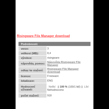
Risingware File Manager download
Podrobnosti:
3
verze:
8,4
velikost (MB):
risingware
výrobce:
Nápověda Risingware File
nápověda, pomoc:
Manager
Risingware File Manager
odkaz ke stažení:
download
Freeware
licence:
ENG
lokalizace:
Hodnocení
||
100
%
(
100
/
1 lidí
) ||
uživateli:
Nehodnoceno
918
počet stažení: