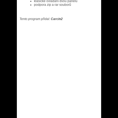
klasické ovládání dvou panelů
podpora zip a rar souborů
Tento program přidal:
Carcin2