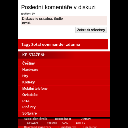
Poslední komentáře v diskuzi
(celkem 0)
Diskuze je prázdná. Buďte
první.
Tagy:
total commander zdarma
KE STAŽENÍ:
Češtiny
Hardware
Hry
Kodeky
Mobilní telefony
Ovladače
PDA
Plné hry
Software
Audio přehrávače
Bezpečnost
Antiviry
Spyware
Firewall
CAD
Digi TV
Download manažery
E-mail klienty
Emulátory