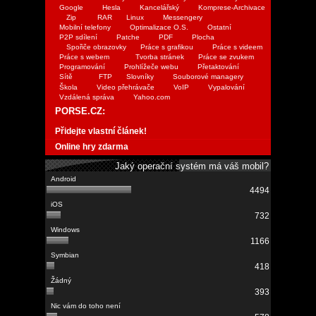
Google
Hesla
Kancelářský
Komprese-Archivace
Zip
RAR
Linux
Messengery
Mobilní telefony
Optimalizace O.S.
Ostatní
P2P sdílení
Patche
PDF
Plocha
Spořiče obrazovky
Práce s grafikou
Práce s videem
Práce s webem
Tvorba stránek
Práce se zvukem
Programování
Prohlížeče webu
Přetaktování
Sítě
FTP
Slovníky
Souborové managery
Škola
Video přehrávače
VoIP
Vypalování
Vzdálená správa
Yahoo.com
PORSE.CZ:
Přidejte vlastní článek!
Online hry zdarma
Jaký operační systém má váš mobil?
4494
732
1166
418
393