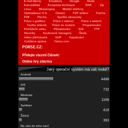
E-mail klienty
Emulátory
Google
Hesla
Kancelářský
Komprese-Archivace
RAR
Zip
Linux
Messengery
Mobilní telefony
Optimalizace O.S.
Ostatní
P2P sdílení
Patche
PDF
Plocha
Spořiče obrazovky
Práce s grafikou
Práce s videem
Práce s webem
Tvorba stránek
Práce se zvukem
Programování
Prohlížeče webu
Přetaktování
Sítě
FTP
Slovníky
Souborové managery
Škola
Video přehrávače
VoIP
Vypalování
Vzdálená správa
Yahoo.com
PORSE.CZ:
Přidejte vlastní článek!
Online hry zdarma
Jaký operační systém má váš mobil?
4496
732
1166
418
393