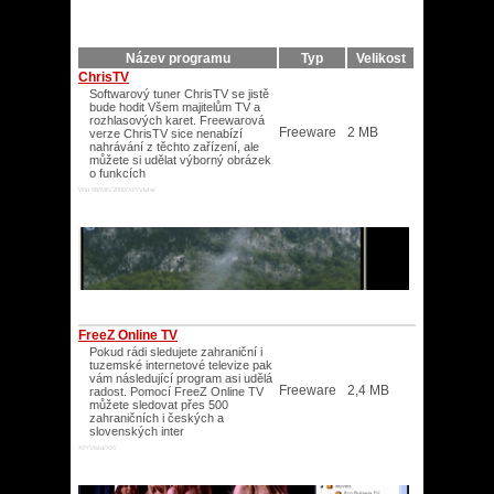
Název programu
Typ
Velikost
ChrisTV
Softwarový tuner ChrisTV se jistě
bude hodit Všem majitelům TV a
rozhlasových karet. Freewarová
Freeware
2 MB
verze ChrisTV sice nenabízí
nahrávání z těchto zařízení, ale
můžete si udělat výborný obrázek
o funkcích
Win 98/ME/2000/XP/Vista/
FreeZ Online TV
Pokud rádi sledujete zahraniční i
tuzemské internetové televize pak
vám následující program asi udělá
Freeware
2,4 MB
radost. Pomocí FreeZ Online TV
můžete sledovat přes 500
zahraničních i českých a
slovenských inter
XP/Vista/XP/