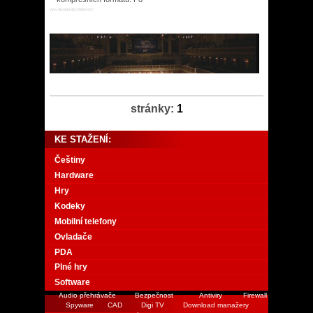
Win 95/98/ME/2000/XP/
stránky:
1
KE STAŽENÍ:
Češtiny
Hardware
Hry
Kodeky
Mobilní telefony
Ovladače
PDA
Plné hry
Software
Audio přehrávače
Bezpečnost
Antiviry
Firewall
Spyware
CAD
Digi TV
Download manažery