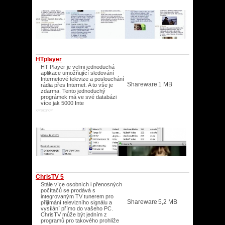
HTplayer
HT Player je velmi jednoduchá
aplikace umožňující sledování
Internetové televize a poslouchání
Shareware
1 MB
rádia přes Internet. A to vše je
zdarma. Tento jednoduchý
prográmek má ve své databázi
více jak 5000 Inte
XP/2003/XP/
ChrisTV 5
Stále více osobních i přenosných
počítačů se prodává s
integrovaným TV tunerem pro
Shareware
5,2 MB
přijímání televizního signálu a
vysílání přímo do vašeho PC.
ChrisTV může být jedním z
programů pro takového prohlíže