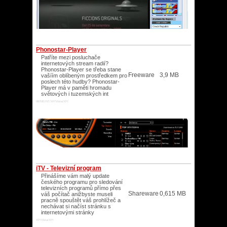
Phonostar-Player
Patříte mezi posluchače
internetových stream radií?
Phonostar-Player se třeba stane
Freeware
3,9 MB
vašíím oblíbeným prostředkem pro
poslech této hudby? Phonostar-
Player má v paměti hromadu
světových i tuzemských int
98/ME/NT/XP/Vista/XP/
iTV - Televizní program
Přinášíme vám malý update
českého programu pro sledování
televizních programů přímo přes
Shareware
0,615 MB
váš počítač anižbyste museli
pracně spouštět váš prohlížeč a
nechávat si načíst stránku s
internetovými stránky
XP/Vista/XP/