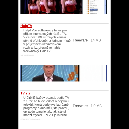
HalpTV
HalpTV je softwarový tuner pro
příjem internetových rádií a TV.
Více než 3000 různých kanálů
Freeware
14 MB
pěkně přehledně na jednom místě
v pří jemném uživatelském
rozhraní....přesně to nabízí
freewarový HalpTV.
Win ME/2000/XP/
TV 2.2
Určitě již každý poznal, podle TV
2.1, že se bude jednat o nějakou
televizi, která bude vysílat různé
Freeware
1.0 MB
programy a ano měli jste pravdu,
opravdu tomu je tak, jak jste si
mnozí mysleli. TV 2.1 je interne
95/98/ME/NT/XP/Vista/XP/