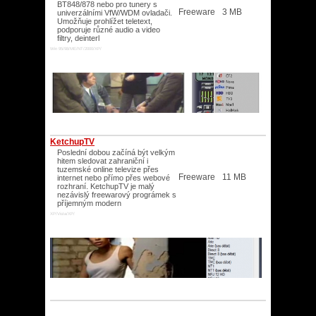
BT848/878 nebo pro tunery s
Freeware
3 MB
univerzálními VfW/WDM ovladači.
Umožňuje prohlížet teletext,
podporuje různé audio a video
filtry, deinterl
Win 95/98/ME/NT/2000/XP/
KetchupTV
Poslední dobou začíná být velkým
hitem sledovat zahraniční i
tuzemské online televize přes
Freeware
11 MB
internet nebo přímo přes webové
rozhraní. KetchupTV je malý
nezávislý freewarový prográmek s
příjemným modern
XP/Vista/XP/