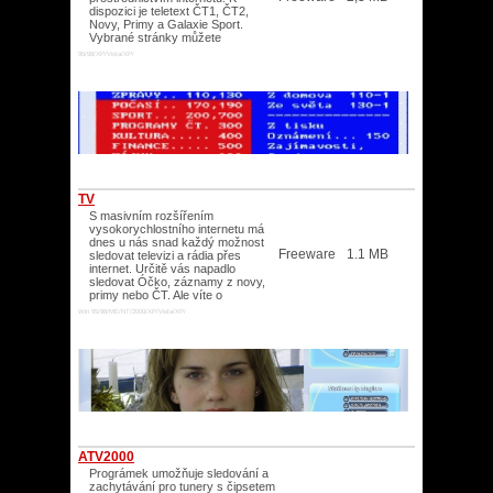
dispozici je teletext ČT1, ČT2,
Novy, Primy a Galaxie Sport.
Vybrané stránky můžete
95/98/XP/Vista/XP/
TV
S masivním rozšířením
vysokorychlostního internetu má
dnes u nás snad každý možnost
Freeware
1.1 MB
sledovat televizi a rádia přes
internet. Určitě vás napadlo
sledovat Óčko, záznamy z novy,
primy nebo ČT. Ale víte o
Win 95/98/ME/NT/2000/XP/Vista/XP/
ATV2000
Prográmek umožňuje sledování a
zachytávání pro tunery s čipsetem