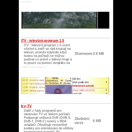
XP/Vista/XP/
iTV - televizni program 1.5
iTV - televizni program 1.5 ocení
všichni ti, kteří se rádi koukají na
televizi, protože kdykoliv když
Shareware
0.8 MB
budou na počítači se můžou
podívat co právě v televizi hraje a
to pouze za pomocí dvojkliku na
95/98/ME/NT/XP/Vista/2003/XP/
Icy-TV
Další z řady programů pro
sledování TV ve Vašem počítači.
Podporuje veškerá DVB (DVB-S,
Zkušební
6 MB
DVB-T, DVB-C) tunery s BDA
verze
ovladači. Obsahuje vestavěné
kodeky pro enkódování do většiny
kompresních formátů. Po