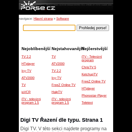
navigace:
Hlavní strana
»
Software
Nejoblíbenější
Nejstahovanější
Nejčerstvější
TV 2.2
TV
iTV - Televizní
program
HTplayer
ATV2000
ChrisTV 5
Icy-TV
TV 2.2
KetchupTV
ATV2000
Icy-TV
FreeZ Online TV
TV
FreeZ Online TV
HTplayer
iuVCR
HalpTV
Phonostar-Player
iTV - televizni
iTV - televizni
program 1.5
program 1.5
Teletext
Digi TV Řazení dle typu. Strana 1
Digi TV. V této sekci najdete programy na