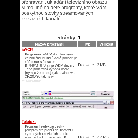
přehrávání, ukládání televizního obrazu.
Mimo jiné najdete programy, které Vám
poskytnou stovky streamovaných
televizních kanálů
stránky:
1
Název programu
Typ
Velikost
iuVCR
Prográmek iuVCR dovoluje využít
velkou řadu funkcí které podporuje
váš tuner s čipsetem
Freeware
3 MB
BT848/BT878 a má WDM drivery.
Jeho podstatná výhoda oproti
jiným je že pracuje jak s windows
XP/200/98 tak i s w
Win 95/98/ME/2000/XP/
Teletext
Program Teletext je český
program pro prohlížení teletextu
vybraných televizních stanic
Freeware
2,3 MB
prostřednictvím internetu. K