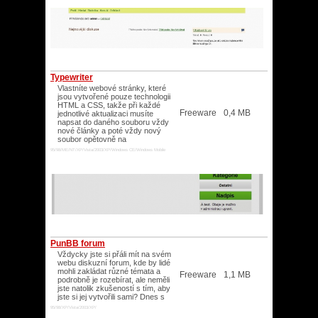
Typewriter
Vlastníte webové stránky, které
jsou vytvořené pouze technologii
HTML a CSS, takže při každé
Freeware
0,4 MB
jednotlivé aktualizaci musíte
napsat do daného souboru vždy
nové články a poté vždy nový
soubor opětovně na
95/98/ME/NT/XP/Vista/2003/XP/Windows CE/Windows Mobile
PunBB forum
Vždycky jste si přáli mít na svém
webu diskuzní forum, kde by lidé
mohli zakládat různé témata a
Freeware
1,1 MB
podrobně je rozebírat, ale neměli
jste natolik zkušeností s tím, aby
jste si jej vytvořili sami? Dnes s
95/98/XP/Vista/2003/XP/