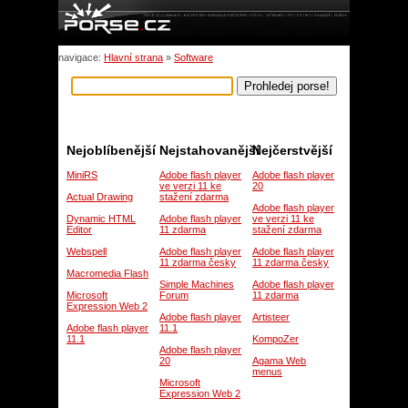
navigace:
Hlavní strana
»
Software
Nejoblíbenější
Nejstahovanější
Nejčerstvější
MiniRS
Adobe flash player
Adobe flash player
ve verzi 11 ke
20
Actual Drawing
stažení zdarma
Adobe flash player
Dynamic HTML
Adobe flash player
ve verzi 11 ke
Editor
11 zdarma
stažení zdarma
Webspell
Adobe flash player
Adobe flash player
11 zdarma česky
11 zdarma česky
Macromedia Flash
Simple Machines
Adobe flash player
Microsoft
Forum
11 zdarma
Expression Web 2
Adobe flash player
Artisteer
Adobe flash player
11.1
11.1
KompoZer
Adobe flash player
20
Agama Web
menus
Microsoft
Expression Web 2