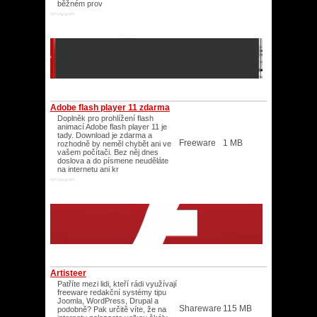
běžném prov
XP/Vista/XP/
Adobe flash player 11 zdarma
Doplněk pro prohlížení flash
animací Adobe flash player 11 je
tady. Download je zdarma a
Freeware
1 MB
rozhodně by neměl chybět ani ve
vašem počítači. Bez něj dnes
doslova a do písmene neuděláte
na internetu ani kr
XP/Vista/XP/
Artisteer
Patříte mezi lidi, kteří rádi využívají
freeware redakční systémy tipu
Joomla, WordPress, Drupal a
Shareware
115 MB
podobně? Pak určitě víte, že na