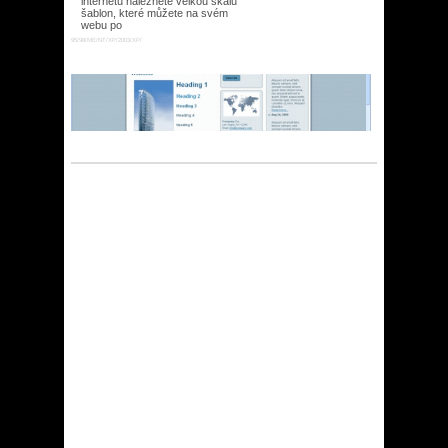
internetu naleznete velkou škálu
šablon, které můžete na svém
webu po
95/98/ME/NT/XP/2003/XP/