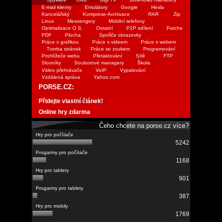
E-mail klienty
Emulátory
Google
Hesla
Kancelářský
Komprese-Archivace
RAR
Zip
Linux
Messengery
Mobilní telefony
Optimalizace O.S.
Ostatní
P2P sdílení
Patche
PDF
Plocha
Spořiče obrazovky
Práce s grafikou
Práce s videem
Práce s webem
Tvorba stránek
Práce se zvukem
Programování
Prohlížeče webu
Přetaktování
Sítě
FTP
Slovníky
Souborové managery
Škola
Video přehrávače
VoIP
Vypalování
Vzdálená správa
Yahoo.com
PORSE.CZ:
Přidejte vlastní článek!
Online hry zdarma
Čeho chcete na porse.cz více?
5242
1168
901
387
1769