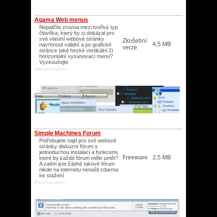
Agama Web menus
Nepatříte zrovna mezi tvořivý typ
člověka, který by si dokázal pro
své vlastní webové stránky
Zkušební
4,5 MB
navrhnout validní a po grafické
verze
stránce také hezké vertikální či
horizontální vysunovací menu?
Vyzkoušejte
95/98/XP/Vista/2003/XP/
Simple Machines Forum
Potřebujete najít pro své webové
stránky diskuzní fórum s
jednoduchou instalací a funkcemi,
Freeware
2,5 MB
které by každé fórum mělo umět?
A zatím jste žádné takové fórum
nikde na internetu nenašli zdarma
ke stažení
95/98/XP/Vista/2003/XP/