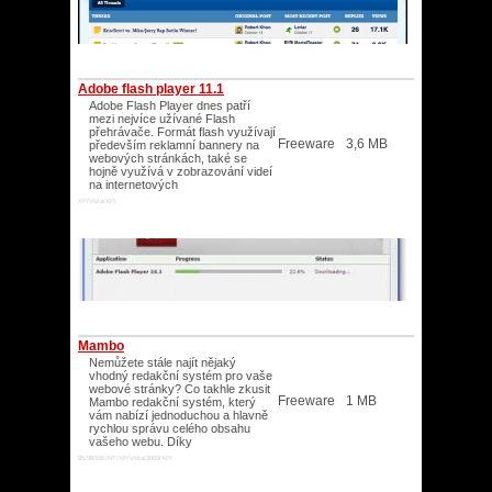
Adobe flash player 11.1
Adobe Flash Player dnes patří
mezi nejvíce užívané Flash
přehrávače. Formát flash využívají
Freeware
3,6 MB
především reklamní bannery na
webových stránkách, také se
hojně využívá v zobrazování videí
na internetových
XP/Vista/XP/
Mambo
Nemůžete stále najít nějaký
vhodný redakční systém pro vaše
webové stránky? Co takhle zkusit
Freeware
1 MB
Mambo redakční systém, který
vám nabízí jednoduchou a hlavně
rychlou správu celého obsahu
vašeho webu. Díky
95/98/ME/NT/XP/Vista/2003/XP/