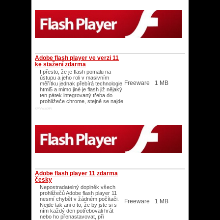
Adobe flash player ve verzi 11
ke stažení zdarma
I přesto, že je flash pomalu na
ústupu a jeho roli v masivním
Freeware
1 MB
měřítku jednak přebírá technologie
html5 a mimo jiné je flash již nějaký
ten pátek integrovaný třeba do
prohlížeče chrome, stejně se najde
XP/Vista/XP/
Adobe flash player 11 zdarma
česky
Nepostradatelný doplněk všech
prohlížečů Adobe flash player 11
nesmí chybět v žádném počítači.
Freeware
1 MB
Nejde tak ani o to, že by jste si s
ním každý den potřebovali hrát
nebo ho přenastavovat, při