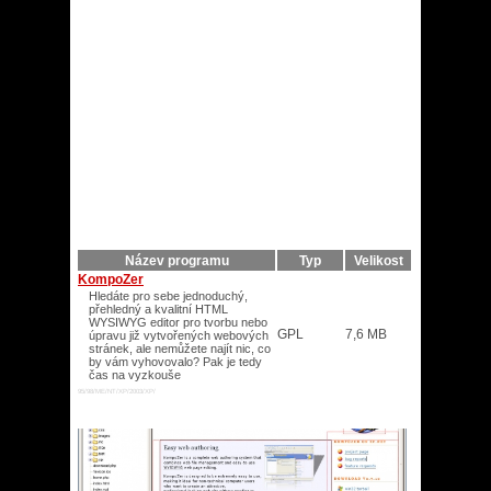
Název programu
Typ
Velikost
KompoZer
Hledáte pro sebe jednoduchý,
přehledný a kvalitní HTML
WYSIWYG editor pro tvorbu nebo
GPL
7,6 MB
úpravu již vytvořených webových
stránek, ale nemůžete najít nic, co
by vám vyhovovalo? Pak je tedy
čas na vyzkouše
95/98/ME/NT/XP/2003/XP/