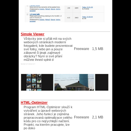
Simple Viewer
Vždycky jste si přáli mít na svých
webových stránkách moderní
fotogalerii, kde budete prezentovat
Freeware
1,5 MB
své fotky, nebo jen a pouze
zábavné či jinak zajímavé
obrázky? Nyní si své přání
můžete ihned splnit d
95/98/XP/2003/XP/
HTML-Optimizer
Program HTML-Optimizer slouží k
vytváření a úpravě webových
stránek. Jeho funkcí je zejména
Freeware
2,1 MB
propracovaná optimalizace celého
kódu pro co nejrychlejší načtení.
Projekt, na kterém pracujete, lze
po doko