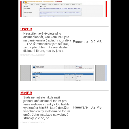
UseBB
Neustále navštěvujete plno
diskuzních fór, kde komunikujete
na dané témata ( auta, hry, grafika
Freeware
0,2 MB
... )? A již mnohokrát jste si říkali,
že by jste chtěli mít i své vlastní
diskuzní fórum, kde by jste s
95/98/ME/NT/XP/Vista/2003/XP/
MiniBB
Stále nemůžete nikde najít
jednoduché diskuzní fórum pro
vaše webové stránky? Co takhle
Freeware
0,2 MB
vyzkoušet MiniBB, které dokáže
všechno co by mělo každé fórum
umět. Jeho instalace na webové
stránky je více, ne
95/98/ME/NT/XP/Vista/2003/XP/