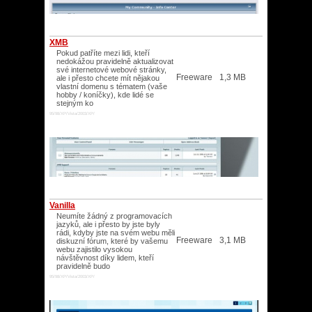
XMB
Pokud patříte mezi lidi, kteří
nedokážou pravidelně aktualizovat
své internetové webové stránky,
Freeware
1,3 MB
ale i přesto chcete mít nějakou
vlastní domenu s tématem (vaše
hobby / koníčky), kde lidé se
stejným ko
95/98/XP/Vista/2003/XP/
Vanilla
Neumíte žádný z programovacích
jazyků, ale i přesto by jste byly
rádi, kdyby jste na svém webu měli
Freeware
3,1 MB
diskuzní fórum, které by vašemu
webu zajistilo vysokou
návštěvnost díky lidem, kteří
pravidelně budo
95/98/XP/Vista/2003/XP/