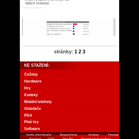
Vašich stránkác
95/98/XP/Vista/2003/XP/
stránky:
1
2
3
KE STAŽENÍ:
Češtiny
Hardware
Hry
Kodeky
Mobilní telefony
Ovladače
PDA
Plné hry
Software
Audio přehrávače
Bezpečnost
Antiviry
Firewall
Spyware
CAD
Digi TV
Download manažery