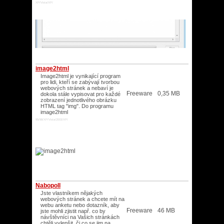
XP/Vista/XP/
image2html
Image2html je vynikající program
pro lidi, kteří se zabývají tvorbou
webových stránek a nebaví je
Freeware
0,35 MB
dokola stále vypisovat pro každé
zobrazení jednotlivého obrázku
HTML tag "img". Do programu
image2html
95/98/XP/Vista/2003/XP/
Nabopoll
Jste vlastníkem nějakých
webových stránek a chcete mít na
webu anketu nebo dotazník, aby
Freeware
46 MB
jste mohli zjistit např. co by
návštěvníci na Vašich stránkách
chtěli vylepšit, či co se jim na