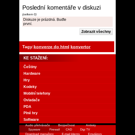
Poslední komentáře v diskuzi
(celkem 0)
Diskuze je prázdná. Buďte
první.
Tagy:
konverze do html
konvertor
KE STAŽENÍ:
Češtiny
Hardware
Hry
Kodeky
Mobilní telefony
Ovladače
PDA
Plné hry
Software
Audio přehrávače
Bezpečnost
Antiviry
Spyware
Firewall
CAD
Digi TV
Download manažery
E-mail klienty
Emulátory