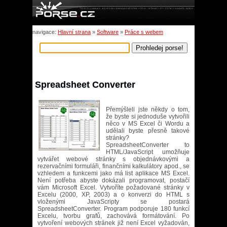
navigace:
Hlavní strana
»
Software
»
Práce s webem
Spreadsheet Converter
Přemýšleli jste někdy o tom,
že byste si jednoduše vytvořili
něco v MS Excel či Wordu a
udělali byste přesně takové
stránky?
SpreadsheetConverter to
HTML/JavaScript umožňuje
vytvářet webové stránky s objednávkovými a
rezervačními formuláři, finančními kalkulátory apod., se
vzhledem a funkcemi jako má list aplikace MS Excel.
Není potřeba abyste dokázali programovat, postačí
vám Microsoft Excel. Vytvoříte požadované stránky v
Excelu (2000, XP, 2003) a o konverzi do HTML s
vloženými JavaScripty se postará
SpreadsheetConverter. Program podporuje 180 funkcí
Excelu, tvorbu grafů, zachovává formátování. Po
vytvoření webových stránek již není Excel vyžadován,