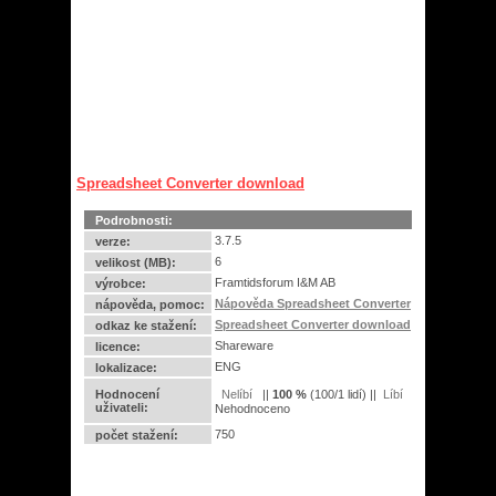
Spreadsheet Converter download
Podrobnosti:
3.7.5
verze:
6
velikost (MB):
Framtidsforum I&M AB
výrobce:
Nápověda Spreadsheet Converter
nápověda, pomoc:
Spreadsheet Converter download
odkaz ke stažení:
Shareware
licence:
ENG
lokalizace:
Hodnocení
||
100
%
(
100
/
1 lidí
) ||
uživateli:
Nehodnoceno
750
počet stažení: