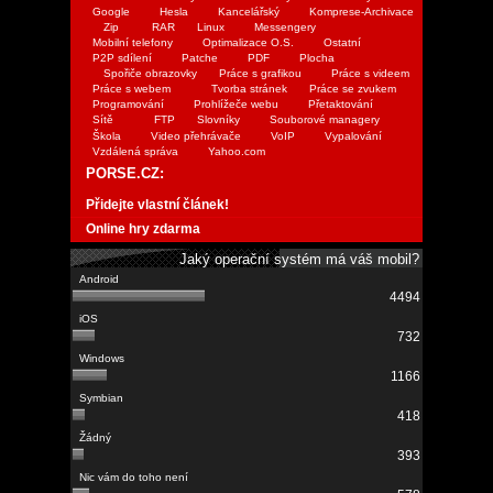
Google
Hesla
Kancelářský
Komprese-Archivace
Zip
RAR
Linux
Messengery
Mobilní telefony
Optimalizace O.S.
Ostatní
P2P sdílení
Patche
PDF
Plocha
Spořiče obrazovky
Práce s grafikou
Práce s videem
Práce s webem
Tvorba stránek
Práce se zvukem
Programování
Prohlížeče webu
Přetaktování
Sítě
FTP
Slovníky
Souborové managery
Škola
Video přehrávače
VoIP
Vypalování
Vzdálená správa
Yahoo.com
PORSE.CZ:
Přidejte vlastní článek!
Online hry zdarma
Jaký operační systém má váš mobil?
4494
732
1166
418
393