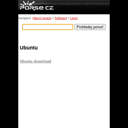
navigace:
Hlavní strana
»
Software
»
Linux
Ubuntu
Ubuntu download