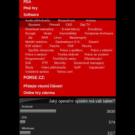
PDA
Plné hry
Software
Audio přehrávače
Bezpečnost
Antiviry
Spyware
Firewall
CAD
Digi TV
Download manažery
E-mail klienty
Emulátory
Google
Hesla
Kancelářský
Komprese-Archivace
Zip
RAR
Linux
Messengery
Mobilní telefony
Optimalizace O.S.
Ostatní
P2P sdílení
Patche
PDF
Plocha
Spořiče obrazovky
Práce s grafikou
Práce s videem
Práce s webem
Tvorba stránek
Práce se zvukem
Programování
Prohlížeče webu
Přetaktování
Sítě
FTP
Slovníky
Souborové managery
Škola
Video přehrávače
VoIP
Vypalování
Vzdálená správa
Yahoo.com
PORSE.CZ:
Přidejte vlastní článek!
Online hry zdarma
Jaký operační systém má váš tablet?
3830
574
1117