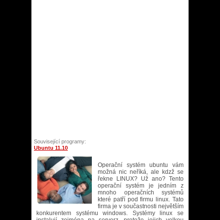
Související programy:
Ubuntu 11.10
Operační systém ubuntu vám
možná nic neříká, ale kdzž se
řekne LINUX? Už ano? Tento
operační systém je jedním z
mnoho operačních systémů
které patří pod firmu linux. Tato
firma je v součastnosti největším
konkurentem systému windows. Systémy linux se