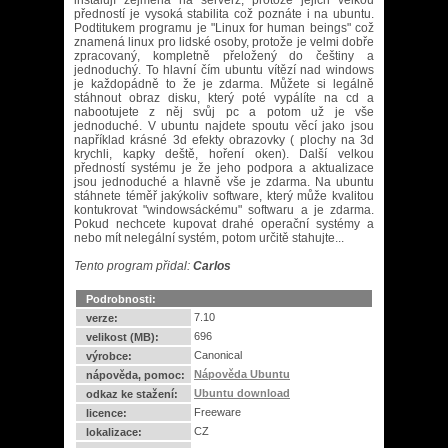
instalují zejména na serverz, protože jejich velkou
předností je vysoká stabilita což poznáte i na ubuntu.
Podtitukem programu je "Linux for human beings" což
znamená linux pro lidské osoby, protože je velmi dobře
zpracovaný, kompletně přeložený do češtiny a
jednoduchý. To hlavní čím ubuntu vítězí nad windows
je každopádně to že je zdarma. Můžete si legálně
stáhnout obraz disku, který poté vypálíte na cd a
nabootujete z něj svůj pc a potom už je vše
jednoduché. V ubuntu najdete spoutu věcí jako jsou
například krásné 3d efekty obrazovky ( plochy na 3d
krychli, kapky deště, hoření oken). Další velkou
předností systému je že jeho podpora a aktualizace
jsou jednoduché a hlavně vše je zdarma. Na ubuntu
stáhnete téměř jakýkoliv software, který může kvalitou
kontukrovat "windowsáckému" softwaru a je zdarma.
Pokud nechcete kupovat drahé operační systémy a
nebo mít nelegální systém, potom určitě stahujte...
Tento program přidal:
Carlos
Podrobnosti:
7.10
verze:
696
velikost (MB):
Canonical
výrobce:
Nápověda Ubuntu
nápověda, pomoc:
Ubuntu download
odkaz ke stažení:
Freeware
licence:
CZ
lokalizace: