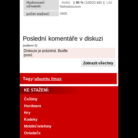
Hodnocení
||
86
%
(
100
/
22 lidí
) ||
uživateli:
Nehodnoceno
3405
počet stažení:
Poslední komentáře v diskuzi
(celkem 0)
Diskuze je prázdná. Buďte
první.
Tagy:
ubuntu linux
KE STAŽENÍ:
Češtiny
Hardware
Hry
Kodeky
Mobilní telefony
Ovladače