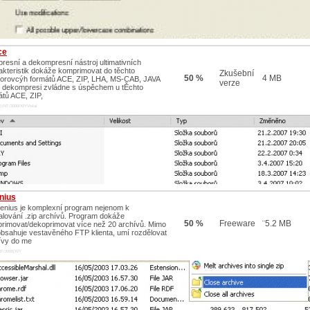
ce
resní a dekompresní nástroj ultimativních
akteristik dokáže komprimovat do těchto
Zkušební
50 %
4 MB
orovcýh formátů ACE, ZIP, LHA, MS-CAB, JAVA
verze
 dekompresi zvládne s úspěchem u tĚchto
átů ACE, ZIP,
E/NT/2000/XP/Vista/
nius
enius je komplexní program nejenom k
alování .zip archívů. Program dokáže
50 %
Freeware
¨5.2 MB
rimovat/dekoprimovat více než 20 archívů. Mimo
 obsahuje vestavěného FTP klienta, umí rozdělovat
ívy do me
NT/2000/XP/