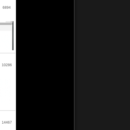
6894
10286
14467