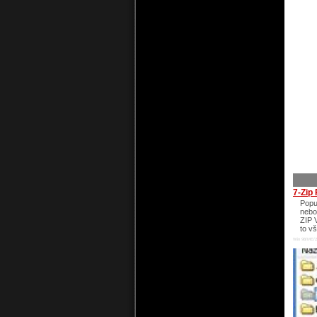
7-Zip 
Popu
nebo
ZIP 
to vš
Win 98/ME/2