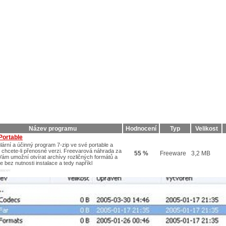
Název programu
Hodnocení
Typ
Velikost
Portable
lární a účinný program 7-zip ve své portable a
 chcete-li přenosné verzi. Freevarová náhrada za
55 %
Freeware
3,2 MB
Vám umožní otvírat archívy rozličných formátů a
e bez nutnosti instalace a tedy napříkl
000/XP/