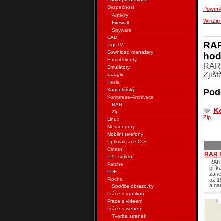
Bezpečnost
PowerA
Antiviry
WinZip
Firewall
Spyware
CAD
RAR
Digi TV
Download manažery
hod
E-mail klienty
RAR,
Emulátory
Zjiš
Google
Hesla
Kancelářský
Pod
Komprese-Archivace
RAR
K
Zip
Zip
Linux
Messengery
Mobilní telefony
Optimalizace O.S.
Ostatní
RAR 
P2P sdílení
RAR 
Patche
přík
PDF
zahe
Plocha
až 1
a da
Spořiče obrazovky
Práce s grafikou
95/98/ME/NT
Práce s videem
Práce s webem
Tvorba stránek