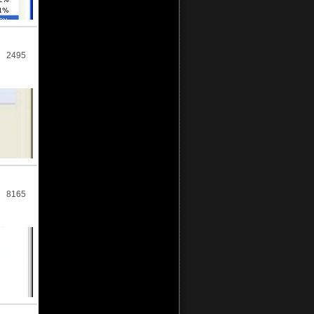
2495
8165