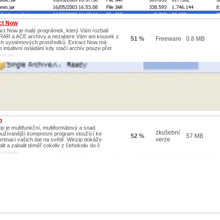
ct Now
act Now je malý prográmek, který Vám rozbalí
 RAR a ACE archívy a nezabere Vám ani kousek z
51 %
Freeware
0.8 MB
ch systémových prostředků. Extract Now má
e intuitivní ovládání kdy stačí archív pouze přet
E/NT/2000/
p
ip je multifunkční, multiformátový a snad
zkušební
oužívanější kompresní program sloužící ke
52 %
57 MB
verze
rimaci vašich dat na světě. Winzip dokáže
lit a zabalit téměř cokoliv z čehokoliv do č
E/NT/2000/XP/