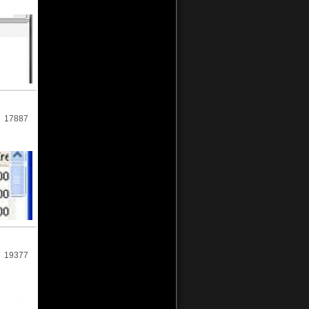
17887
19377