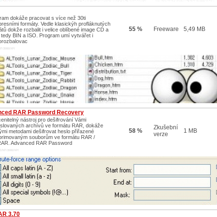
ram dokáže pracovat s více než 30ti
resními formáty. Vedle klasickýh profláknutých
55 %
Freeware
5,49 MB
átů dokže rozbalit i velice oblíbené image CD a
tedy BIN a ISO. Program umí vytvářet i
rozbalovac
NT/2000/XP/
nced RAR Password Recovery
enitelný nástroj pro dešifrování Vámi
slovaných archívů ve formátu RAR, dokáže
Zkušební
58 %
1 MB
ými metodami dešifrovat heslo přiřazené
verze
rimovaným souborům ve formátu RAR /
AR. Advanced RAR Password
E/NT/2000/XP/
AR 3.70