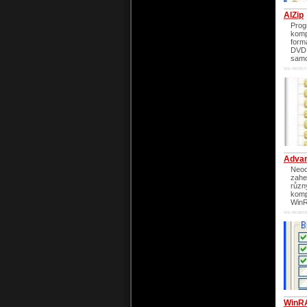
AlZip
Prog
komp
form
DVD 
samo
Win 98/ME/
Adva
Neoc
zahe
různ
komp
WinR
Win 95/98/M
WinR