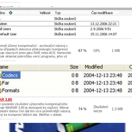
E/NT/2000/XP/Vista/Linux
émně účinný komprimační - archivační nástroj v
a úřípadech dokonce překonávající kompresní
67 %
GPL
1 MB
roje slavných jmen jako RAR nebo ACE. Nenechte
šak oklamat pokročilou verzí programu, jeho vý
E/NT/2000/XP/Vista/
AR 3.80
m poslední zkušební výborného komprimačního
Zkušební
roje WinRAR 3.80 je dostupná ke stažení. Winrar
74 %
1,3 MB
verze
oslední dobou čím dál tím více průměrnější nástroj
ný ke kompresi Vašich dat. WinRar v dobác
00/XP/Vista/2003/XP/