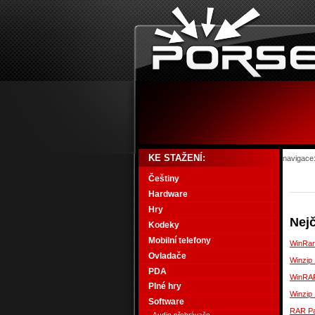
KE STAŽENÍ:
navigace
Češtiny
Hardware
Hry
Nejč
Kodeky
Mobilní telefony
WinRar
Ovladače
Winzip
PDA
WinRAR
Plné hry
Winzip 
Software
RAR Pa
Audio přehrávače