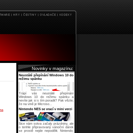
Novinky v magazínu:
Neustálé přepínání Windows 10 do
režimu spánku
Trápí vás neustálé přepínání
Windows 10 do režimu spánku a
nevíte jak si s tím poradit? Pak vězte,
že na vině je Microso...
Nintendo NES se vrací v mini verzi
rma
Sice nám sotva začaly prázdniny, ale
o tenhle připravovaný vánoční dárek
se prostě nejde nepodělit. Nintendo,