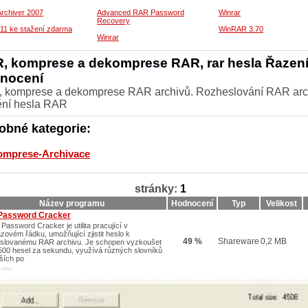
rchiver 2007
Advanced RAR Password
Winrar
Recovery
 11 ke stažení zdarma
WinRAR 3.70
Winrar
, komprese a dekomprese RAR, rar hesla Řazení
nocení
 komprese a dekomprese RAR archivů. Rozheslování RAR arc
tění hesla RAR
obné kategorie:
omprese-Archivace
stránky:
1
Název programu
Hodnocení
Typ
Velikost
Password Cracker
Password Cracker je utilita pracující v
azovém řádku, umožňující zjistit heslo k
49 %
Shareware
0,2 MB
slovanému RAR archivu. Je schopen vyzkoušet
500 hesel za sekundu, využívá různých slovníků
lších po
/2003/