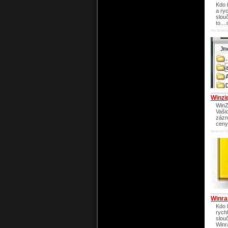
Kdo 
a ry
slou
to..
Win 95/98/M
Winzi
WinZ
Vaši
zázn
ceny
98/ME/NT/20
Winra
Kdo 
rych
slouč
Winr