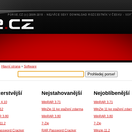
:
Hlavní strana
»
Software
erstvější
Nejstahovanější
Nejoblíbenější
 4.10
WinRAR 3.71
WinRAR 3.71
 12
WinZip 11 ke stažení zdarma
WinZip 11 ke stažení zda
 3.80
WinRAR 3.80
WinRAR 3.80
11.2
7-Zip
7-Zip
ssword Cracker
RAR Password Cracker
Winzip 11.2