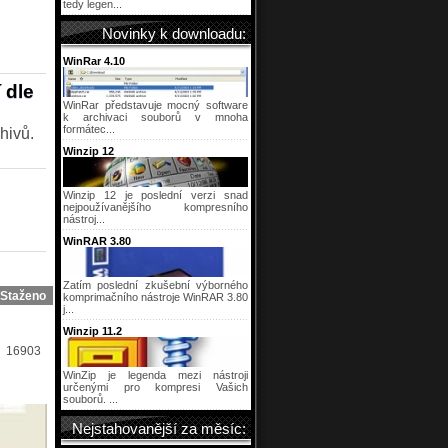
tedy legen...
Novinky k downloadu:
WinRar 4.10
 dle
WinRar představuje mocný software
k archivaci souborů v mnoha
formátec...
hivů.
Winzip 12
Winzip 12 je poslední verzi snad
nejpoužívanějšího kompresního
nástroj...
WinRAR 3.80
Zatím poslední zkušební výborného
Staženo
komprimačního nástroje WinRAR 3.80
j...
Winzip 11.2
16903
WinZip je legenda mezi nástroji
určenými pro kompresi Vašich
souborů. ...
Nejstahovanější za měsíc: