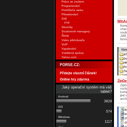
Práce se zvukem
Programování
Prohlížeče webu
Přetaktování
Sítě
WinA
FTP
Komp
Slovníky
char
Souborové managery
soub
JAR,
Škola
form
Video přehrávače
Win 95/98/M
VoIP
Vypalování
Vzdálená správa
Yahoo.com
PORSE.CZ:
Přidejte vlastní článek!
Online hry zdarma
ZipGe
ZipG
Jaký operační systém má váš
rozb
tablet?
komp
jiné
arch
3829
Win 98/ME/
574
1117