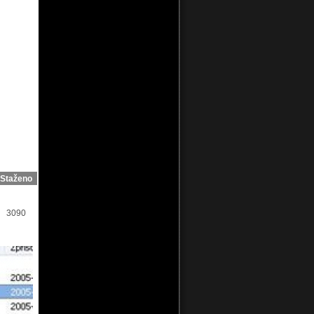
Staženo
3090