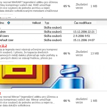
by neznal WinRAR? legendární utilitku pro účinnou
Zkušební
chlou komprimaci vašich dat. RAR umožňuje
65 %
1 MB
verze
čit více souborů do jednoho archívu a nejen
..data dokáže sofistikovanými metodami zmáčknout
E/NT/2000/XP/Vista/
p 11.2
ip je legenda mezi nástroji určenými pro kompresi
Zkušební
ch souborů. I přesto, že kapacta dnešních
66 %
13 MB
verze
amových médií daleko překračuje naše potřeby a
 pevných disků se stávají fraškou, přesto jso
00/XP/Vista/2003/XP/
r
by neznal Winrar? legendární utilitku pro účinnou a
zkušební
lou komprimaci vašich dat. Winrar umožňuje
66 %
1 MB
verze
it více souborů do jednoho archívu a nejen to...
ar data dokáže sofistikova