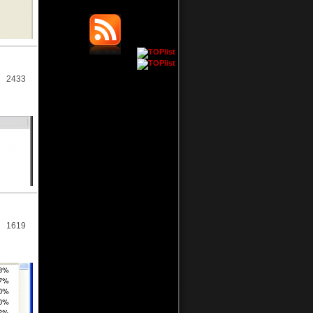
2433
1619