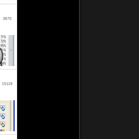
3870
15119