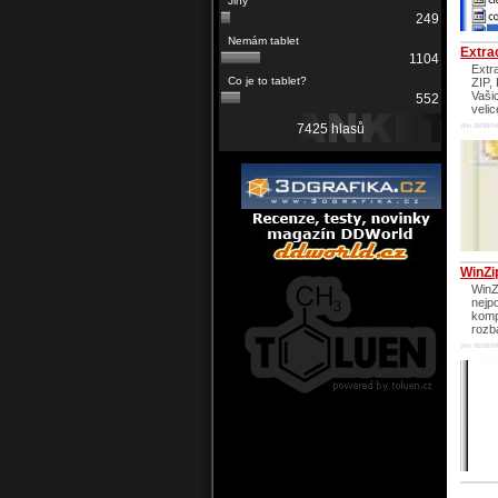
249
Extra
1104
Extr
ZIP,
Vaši
552
velic
7425 hlasů
Win 95/98/M
WinZi
WinZ
nejp
komp
rozba
Win 95/98/M