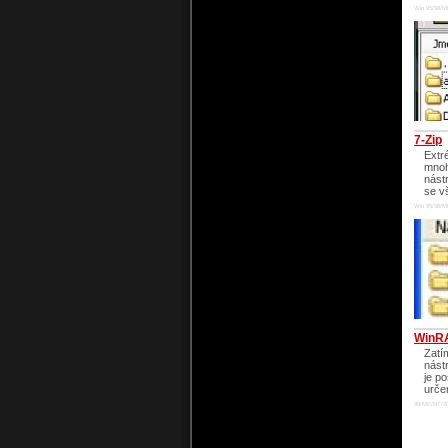
Win 95/98/M
7-Zip
Extr
mnoh
nást
se v
Win 95/98/M
WinR
Zatí
nást
je p
urče
98/ME/NT/20