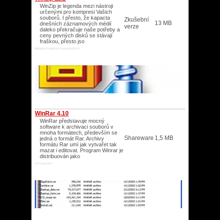
WinZip je legenda mezi nástroji
určenými pro kompresi Vašich
souborů. I přesto, že kapacta
Zkušební
13 MB
dnešních záznamových médií
verze
daleko překračuje naše potřeby a
ceny pevných disků se stávají
fraškou, přesto jso
98/ME/NT/2000/XP/Vista/2003/XP/
WinRar 4.10
WinRar představuje mocný
software k archivaci souborů v
mnoha formátech, především se
Shareware
1,5 MB
jedná o formát Rar. Archivy
formátu Rar umí jak vytvařet tak
mazat i editovat. Program Winrar je
distribuován jako
XP/Vista/XP/