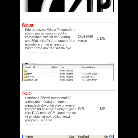
Winrar
Kdo by neznal Winrar? legendární
utilitku pro účinnou a rychlou
zkušební
komprimaci vašich dat. Winrar
1 MB
verze
umožňuje sloučit více souborů do
jednoho archívu a nejen to...
Winrar data dokáže sofistikova
Win 95/98/ME/NT/2000/XP/Vista/Linux
7-Zip
Extrémně účinný komprimační -
archivační nástroj v mnoha
úřípadech dokonce překonávající
GPL
1 MB
kompresní nástroje slavných jmen
jako RAR nebo ACE. Nenechte se
však oklamat pokročilou verzí
programu, jeho vý
Win 95/98/ME/NT/2000/XP/Vista/