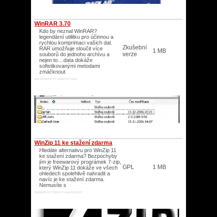
WinRAR 3.70
Kdo by neznal WinRAR?
legendární utilitku pro účinnou a
rychlou komprimaci vašich dat.
Zkušební
RAR umožňuje sloučit více
1 MB
verze
souborů do jednoho archívu a
nejen to....data dokáže
sofistikovanými metodami
zmáčknout
Win 95/98/ME/NT/2000/XP/Vista/
WinZip 11 ke stažení zdarma
Hledáte alternativu pro WinZip 11
ke stažení zdarma? Bezpochyby
jím je freewarový prográmek 7-zip,
GPL
1 MB
který WinZip 11 dokáže ve všech
ohledech spolehlivě nahradit a
navíc je ke stažení zdarma.
Nemusíte s
95/98/ME/NT/2000/XP/Vista/2003/XP/