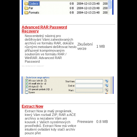
Advanced RAR Password
Recovery
Neocenitelný nástroj pro
dešifrování Vámi zaheslovaných
archívů ve formátu RAR, dokáže
Zkušební
1 MB
různými metodami dešifrovat heslo
verze
přiřazené komprimovaným
souborům ve formátu RAR /
WinRAR. Advanced RAR
Password
Win 95/98/ME/NT/2000/XP/
Extract Now
Extract Now je malý prográmek,
který Vám rozbalí ZIP, RAR a ACE
archívy a nezabere Vám ani
Freeware
0.8 MB
kousek z Vašich systémových
prostředků. Extract Now má velice
intuitivní ovládání kdy stačí archív
pouze přet