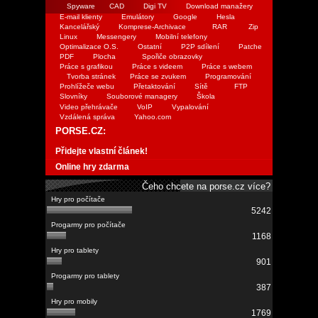
Spyware
CAD
Digi TV
Download manažery
E-mail klienty
Emulátory
Google
Hesla
Kancelářský
Komprese-Archivace
RAR
Zip
Linux
Messengery
Mobilní telefony
Optimalizace O.S.
Ostatní
P2P sdílení
Patche
PDF
Plocha
Spořiče obrazovky
Práce s grafikou
Práce s videem
Práce s webem
Tvorba stránek
Práce se zvukem
Programování
Prohlížeče webu
Přetaktování
Sítě
FTP
Slovníky
Souborové managery
Škola
Video přehrávače
VoIP
Vypalování
Vzdálená správa
Yahoo.com
PORSE.CZ:
Přidejte vlastní článek!
Online hry zdarma
Čeho chcete na porse.cz více?
5242
1168
901
387
1769