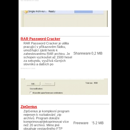
Win 95/98/ME/NT/2000/
RAR Password Cracker
RAR Password Cracker je utilita
pracující v příkazovém řádku,
umožňující zjistit heslo k
Shareware
0,2 MB
zaheslovanému RAR archivu. Je
schopen vyzkoušet až 1500 hesel
za sekundu, využívá různých
slovníků a dalších po
95/98/ME/NT/2003/
ZipGenius
ZipGenius je komplexní program
nejenom k rozbalování .zip
archívů. Program dokáže
komprimovat/dekoprimovat více
Freeware
¨5.2 MB
než 20 archívů. Mimo jiné
obsahuje vestavěného FTP