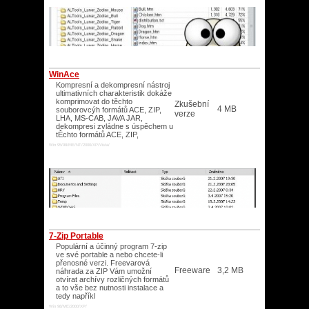
WinAce
Kompresní a dekompresní nástroj
ultimativních charakteristik dokáže
komprimovat do těchto
Zkušební
4 MB
souborovcýh formátů ACE, ZIP,
verze
LHA, MS-CAB, JAVA JAR,
dekompresi zvládne s úspěchem u
tĚchto formátů ACE, ZIP,
Win 95/98/ME/NT/2000/XP/Vista/
7-Zip Portable
Populární a účinný program 7-zip
ve své portable a nebo chcete-li
přenosné verzi. Freevarová
Freeware
3,2 MB
náhrada za ZIP Vám umožní
otvírat archívy rozličných formátů
a to vše bez nutnosti instalace a
tedy napříkl
Win 98/ME/2000/XP/