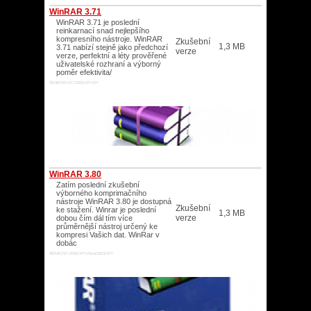
WinRAR 3.71
WinRAR 3.71 je poslední
reinkarnací snad nejlepšího
kompresního nástroje. WinRAR
Zkušební
1,3 MB
3.71 nabízí stejně jako předchozí
verze
verze, perfektní a léty prověřené
uživatelské rozhraní a výborný
poměr efektivita/
95/98/ME/NT/2000/XP/XP/
WinRAR 3.80
Zatím poslední zkušební
výborného komprimačního
nástroje WinRAR 3.80 je dostupná
Zkušební
ke stažení. Winrar je poslední
1,3 MB
verze
dobou čím dál tím více
průměrnější nástroj určený ke
kompresi Vašich dat. WinRar v
dobác
98/ME/NT/2000/XP/Vista/2003/XP/