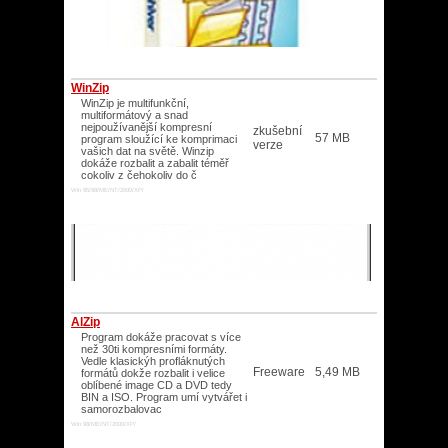
WinZip
WinZip je multifunkční,
multiformátový a snad
nejpoužívanější kompresní
zkušební
57 MB
program sloužící ke komprimaci
verze
vašich dat na světě. Winzip
dokáže rozbalit a zabalit téměř
cokoliv z čehokoliv do č
Win 95/98/ME/NT/2000/XP/
AlZip
Program dokáže pracovat s více
než 30ti kompresními formáty.
Vedle klasickýh profláknutých
Freeware
5,49 MB
formátů dokže rozbalit i velice
oblíbené image CD a DVD tedy
BIN a ISO. Program umí vytvářet i
samorozbalovac
Win 98/ME/NT/2000/XP/