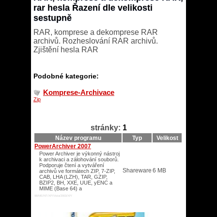
rar hesla Řazení dle velikosti
sestupně
RAR, komprese a dekomprese RAR
archivů. Rozheslování RAR archivů.
Zjištění hesla RAR
Podobné kategorie:
Komprese-Archivace
Zip
stránky:
1
Název programu
Typ
Velikost
PowerArchiver 2007
Power Archiver je výkonný nástroj
k archivaci a zálohování souborů.
Podporuje čtení a vytváření
Shareware
6 MB
archivů ve formátech ZIP, 7-ZIP,
CAB, LHA (LZH), TAR, GZIP,
BZIP2, BH, XXE, UUE, yENC a
MIME (Base 64) a
98/ME/NT/XP/Vista/2003/XP/