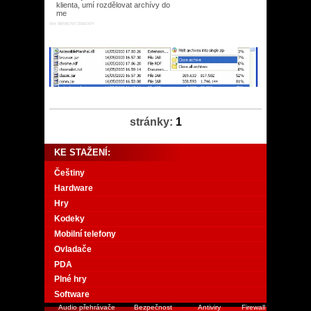
klienta, umí rozdělovat archívy do
me
Win 98/ME/NT/2000/XP/
stránky:
1
KE STAŽENÍ:
Češtiny
Hardware
Hry
Kodeky
Mobilní telefony
Ovladače
PDA
Plné hry
Software
Audio přehrávače
Bezpečnost
Antiviry
Firewall