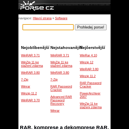
navigace:
Hlavní strana
»
Software
Nejoblíbenější
Nejstahovanější
Nejčerstvější
WinRAR 3.71
WinRAR 3.71
WinRar 4.10
WinZip 11 ke
WinZip 11 ke
Winzip 12
stažení zdarma
stažení zdarma
WinRAR 3.80
WinRAR 3.80
WinRAR 3.80
Winzip 11.2
7-Zip
7-Zip
RAR Password
Winrar
RAR Password
Cracker
Cracker
Winzip 11.2
PowerArchiver
Advanced RAR
2007
WinRAR 3.70
Password
Recovery
WinZip 11 ke
stažení zdarma
Winrar
RAR, komprese a dekomprese RAR,