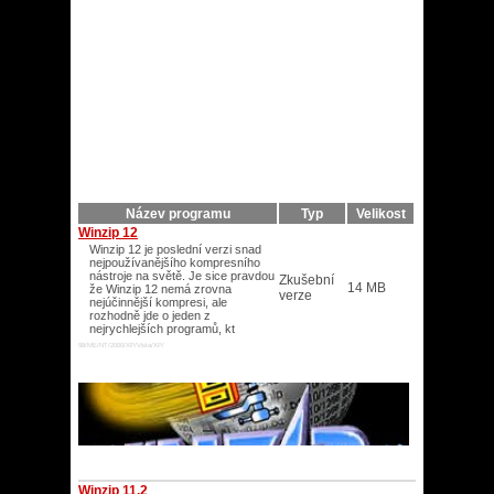
Název programu
Typ
Velikost
Winzip 12
Winzip 12 je poslední verzi snad
nejpoužívanějšího kompresního
nástroje na světě. Je sice pravdou
Zkušební
14 MB
že Winzip 12 nemá zrovna
verze
nejúčinnější kompresi, ale
rozhodně jde o jeden z
nejrychlejších programů, kt
98/ME/NT/2000/XP/Vista/XP/
Winzip 11.2