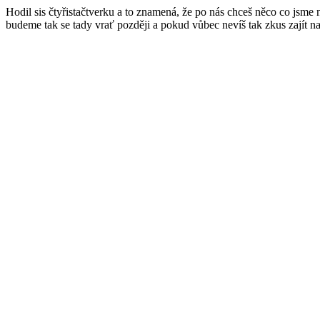
Hodil sis čtyřistačtverku a to znamená, že po nás chceš něco co jsme
budeme tak se tady vrať později a pokud vůbec nevíš tak zkus zajít n