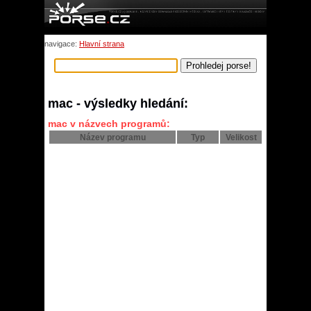
navigace:
Hlavní strana
mac - výsledky hledání:
mac v názvech programů:
Název programu
Typ
Velikost