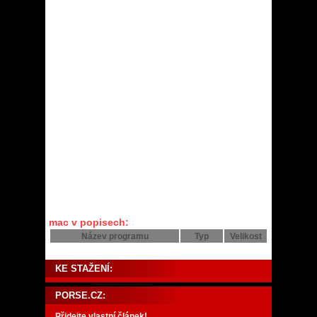
mac v popisech:
Název programu
Typ
Velikost
KE STAŽENÍ:
PORSE.CZ:
Přidejte vlastní článek!